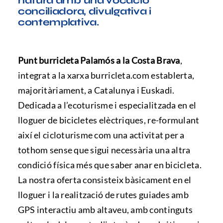
natura amb una vocació
Preguntes freqüents (FAQ)
conciliadora, divulgativa i
contemplativa.
Punt burricleta Palamós a la Costa Brava
,
integrat a la xarxa burricleta.com establerta,
majoritàriament, a Catalunya i Euskadi.
Dedicada a l’ecoturisme i especialitzada en el
lloguer de bicicletes elèctriques, re-formulant
així el cicloturisme com una activitat per a
tothom sense que sigui necessària una altra
condició física més que saber anar en bicicleta.
La nostra oferta consisteix bàsicament en el
lloguer i la realització de rutes guiades amb
GPS interactiu amb altaveu, amb continguts