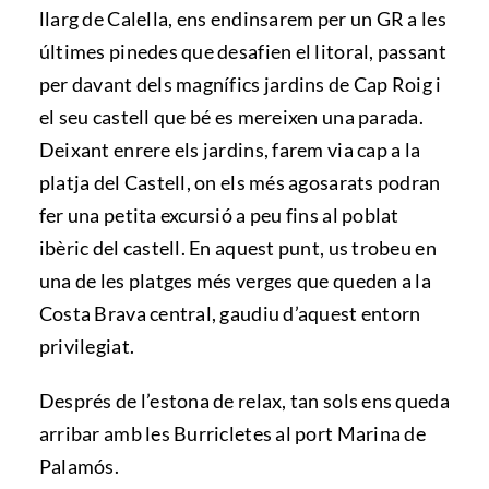
llarg de Calella, ens endinsarem per un GR a les
últimes pinedes que desafien el litoral, passant
per davant dels magnífics jardins de Cap Roig i
el seu castell que bé es mereixen una parada.
Deixant enrere els jardins, farem via cap a la
platja del Castell, on els més agosarats podran
fer una petita excursió a peu fins al poblat
ibèric del castell. En aquest punt, us trobeu en
una de les platges més verges que queden a la
Costa Brava central, gaudiu d’aquest entorn
privilegiat.
Després de l’estona de relax, tan sols ens queda
arribar amb les Burricletes al port Marina de
Palamós.