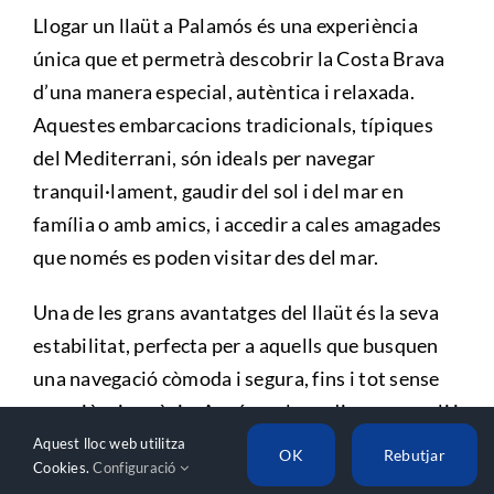
Llogar un llaüt a Palamós és una experiència
única que et permetrà descobrir la Costa Brava
d’una manera especial, autèntica i relaxada.
Aquestes embarcacions tradicionals, típiques
del Mediterrani, són ideals per navegar
tranquil·lament, gaudir del sol i del mar en
família o amb amics, i accedir a cales amagades
que només es poden visitar des del mar.
Una de les grans avantatges del llaüt és la seva
estabilitat, perfecta per a aquells que busquen
una navegació còmoda i segura, fins i tot sense
experiència prèvia. A més, pel seu disseny ampli i
confortable, el llaüt ofereix espais ideals per
Aquest lloc web utilitza
OK
Rebutjar
Cookies.
Configuració
menjar, prendre el sol o senzillament descansar