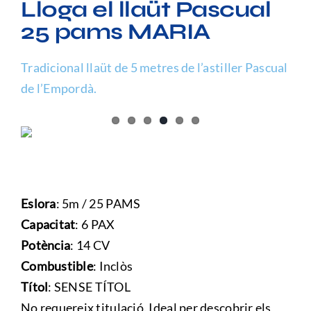
Lloga el llaüt Pascual
Preguntes freqüents (FAQ)
25 pams MARIA
Tradicional llaüt de 5 metres de l’astiller Pascual
de l’Empordà.
Eslora
: 5m / 25 PAMS
Capacitat
: 6 PAX
Potència
: 14 CV
Combustible
: Inclòs
Títol
: SENSE TÍTOL
No requereix titulació. Ideal per descobrir els