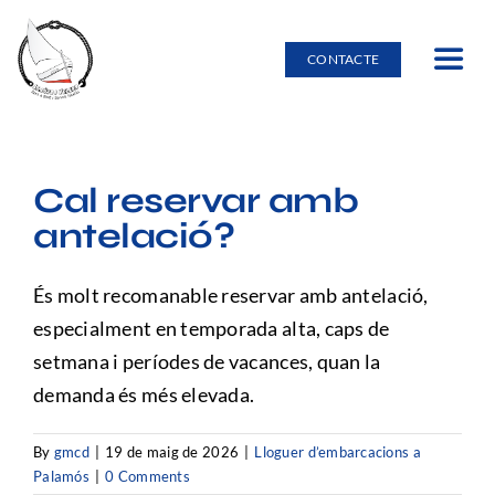
Skip
to
CONTACTE
Toggle
content
Navig
Inici
Cal reservar amb
Lloguer d’embarcacions
antelació?
Burricleta
És molt recomanable reservar amb antelació,
especialment en temporada alta, caps de
Entorn natural
setmana i períodes de vacances, quan la
demanda és més elevada.
Escola nàutica
By
gmcd
|
19 de maig de 2026
|
Lloguer d’embarcacions a
Palamós
|
0 Comments