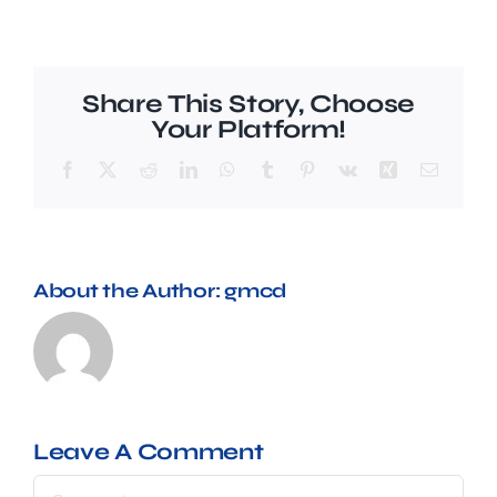
Preguntes freqüents (FAQ)
Share This Story, Choose
Your Platform!
Facebook
X
Reddit
LinkedIn
WhatsApp
Tumblr
Pinterest
Vk
Xing
Email
About the Author:
gmcd
Leave A Comment
Comment