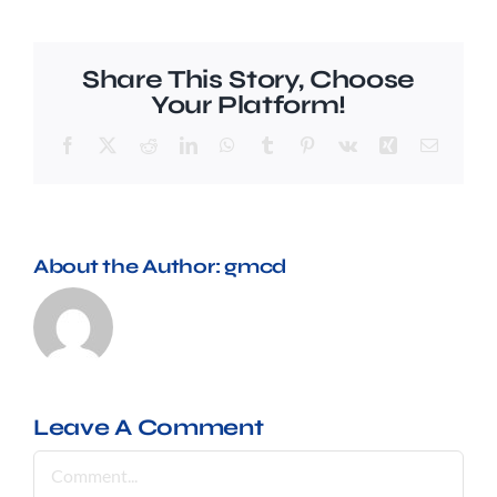
Preguntes freqüents (FAQ)
Share This Story, Choose
Your Platform!
Facebook
X
Reddit
LinkedIn
WhatsApp
Tumblr
Pinterest
Vk
Xing
Email
About the Author:
gmcd
Leave A Comment
Comment