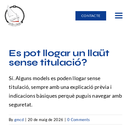
Skip
to
CONTACTE
Toggle
content
Navig
Inici
Es pot llogar un llaüt
Lloguer d’embarcacions
sense titulació?
Burricleta
Sí. Alguns models es poden llogar sense
titulació, sempre amb una explicació prèvia i
Entorn natural
indicacions bàsiques perquè puguis navegar amb
seguretat.
Escola nàutica
By
gmcd
|
20 de maig de 2026
|
0 Comments