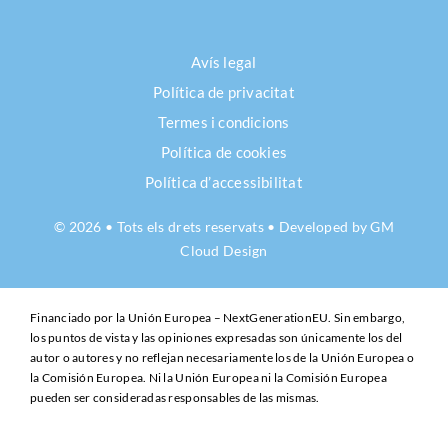
Avís legal
Política de privacitat
Termes i condicions
Política de cookies
Política d’accessibilitat
© 2026 • Tots els drets reservats • Developed by
GM
Cloud Design
Financiado por la Unión Europea – NextGenerationEU. Sin embargo,
los puntos de vista y las opiniones expresadas son únicamente los del
autor o autores y no reflejan necesariamente los de la Unión Europea o
la Comisión Europea. Ni la Unión Europea ni la Comisión Europea
pueden ser consideradas responsables de las mismas.