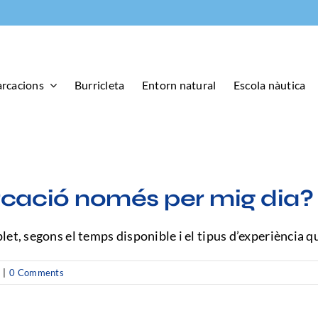
arcacions
Burricleta
Entorn natural
Escola nàutica
rcació només per mig dia?
let, segons el temps disponible i el tipus d’experiència q
|
0 Comments