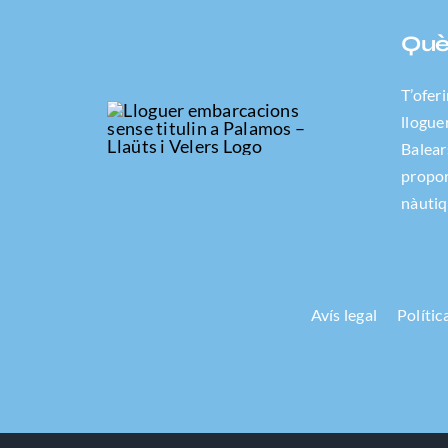
Què 
T’oferi
llogue
Balear
propor
nàutiq
Avís legal
Polític