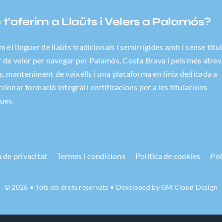
t’oferim a Llaüts i Velers a Palamós?
m el lloguer de llaüts tradicionals i semirrígides amb i sense titu
r de veler per navegar per Palamós, Costa Brava i pels més atrev
s, manteniment de vaixells i una plataforma en línia dedicada a
cionar formació integral i certificacions per a les titulacions
ues.
a de privacitat
Termes i condicions
Política de cookies
Pol
© 2026 • Tots els drets reservats • Developed by
GM Cloud Design