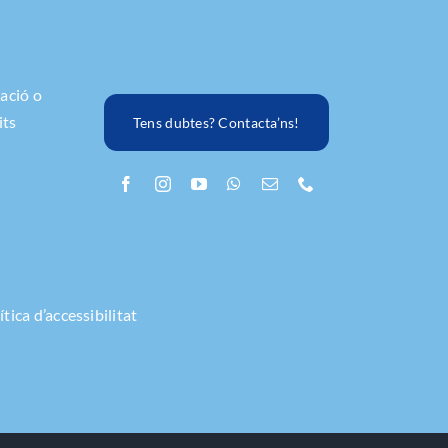
lació o
its
Tens dubtes? Contacta’ns!
ítica d’accessibilitat