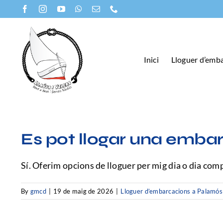
Skip
to
content
Inici
Lloguer d’emb
Es pot llogar una emba
Sí. Oferim opcions de lloguer per mig dia o dia comp
By
gmcd
|
19 de maig de 2026
|
Lloguer d’embarcacions a Palamós