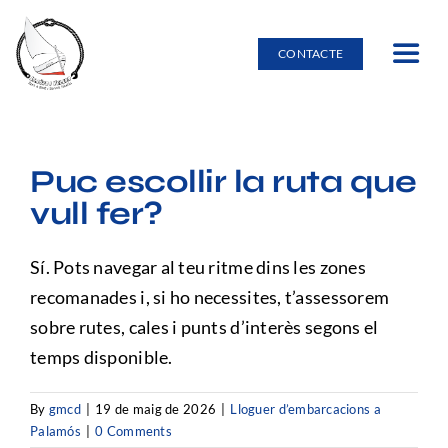
Skip
to
CONTACTE
Toggle
content
Navig
Inici
Puc escollir la ruta que
Lloguer d’embarcacions
vull fer?
Burricleta
Sí. Pots navegar al teu ritme dins les zones
recomanades i, si ho necessites, t’assessorem
Entorn natural
sobre rutes, cales i punts d’interès segons el
temps disponible.
Escola nàutica
By
gmcd
|
19 de maig de 2026
|
Lloguer d’embarcacions a
Palamós
|
0 Comments