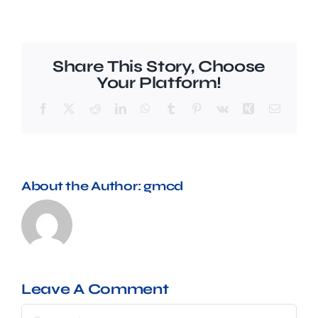
Preguntes freqüents (FAQ)
Share This Story, Choose
Your Platform!
Facebook
X
Reddit
LinkedIn
WhatsApp
Tumblr
Pinterest
Vk
Xing
Email
About the Author:
gmcd
Leave A Comment
Comment