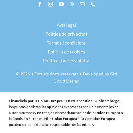
Avís legal
Política de privacitat
Termes i condicions
Política de cookies
Política d’accessibilitat
© 2026 • Tots els drets reservats • Developed by
GM
Cloud Design
Financiado por la Unión Europea – NextGenerationEU. Sin embargo,
los puntos de vista y las opiniones expresadas son únicamente los del
autor o autores y no reflejan necesariamente los de la Unión Europea o
la Comisión Europea. Ni la Unión Europea ni la Comisión Europea
pueden ser consideradas responsables de las mismas.