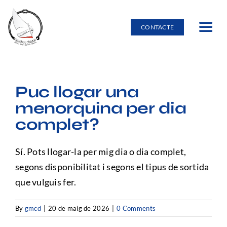
Skip
to
CONTACTE
Toggle
content
Navig
Inici
Puc llogar una
Lloguer d’embarcacions
menorquina per dia
complet?
Burricleta
Sí. Pots llogar-la per mig dia o dia complet,
Entorn natural
segons disponibilitat i segons el tipus de sortida
que vulguis fer.
Escola nàutica
By
gmcd
|
20 de maig de 2026
|
0 Comments