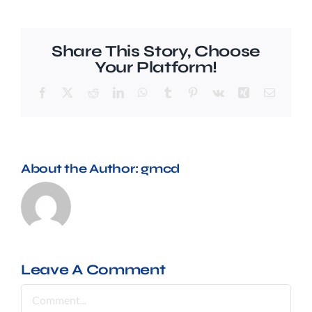
Preguntes freqüents (FAQ)
Share This Story, Choose
Your Platform!
Facebook
X
Reddit
LinkedIn
WhatsApp
Tumblr
Pinterest
Vk
Xing
Email
About the Author:
gmcd
Leave A Comment
Comment