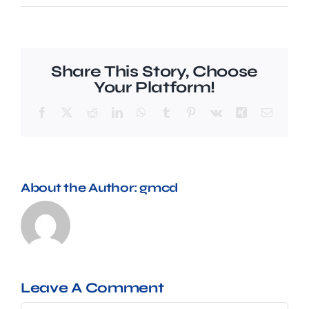
Preguntes freqüents (FAQ)
Share This Story, Choose
Your Platform!
Facebook
X
Reddit
LinkedIn
WhatsApp
Tumblr
Pinterest
Vk
Xing
Email
About the Author:
gmcd
Leave A Comment