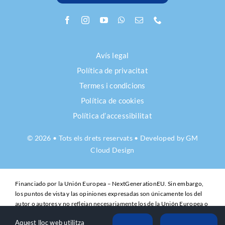
Avís legal
Política de privacitat
Termes i condicions
Política de cookies
Política d’accessibilitat
© 2026 • Tots els drets reservats • Developed by
GM
Cloud Design
Financiado por la Unión Europea – NextGenerationEU. Sin embargo,
los puntos de vista y las opiniones expresadas son únicamente los del
autor o autores y no reflejan necesariamente los de la Unión Europea o
la Comisión Europea. Ni la Unión Europea ni la Comisión Europea
Aquest lloc web utilitza
pueden ser consideradas responsables de las mismas.