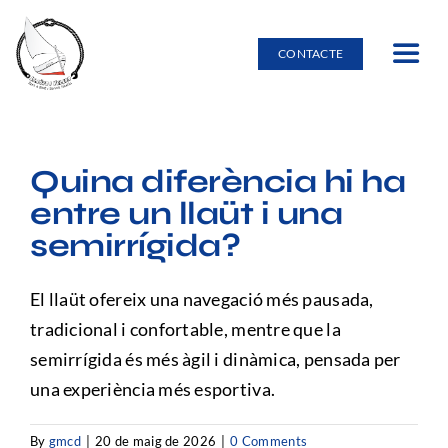
Skip
to
CONTACTE
Toggle
content
Navig
Inici
Quina diferència hi ha
Lloguer d’embarcacions
entre un llaüt i una
semirrígida?
Burricleta
El llaüt ofereix una navegació més pausada,
Entorn natural
tradicional i confortable, mentre que la
semirrígida és més àgil i dinàmica, pensada per
una experiència més esportiva.
Escola nàutica
By
gmcd
|
20 de maig de 2026
|
0 Comments