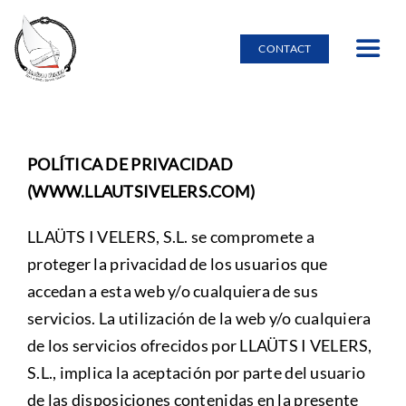
Skip
to
CONTACT
Toggle
content
Navig
Accueil
POLÍTICA DE PRIVACIDAD
Location de bateaux
(WWW.LLAUTSIVELERS.COM)
Burricleta
LLAÜTS I VELERS, S.L. se compromete a
proteger la privacidad de los usuarios que
accedan a esta web y/o cualquiera de sus
Environnement naturel
servicios. La utilización de la web y/o cualquiera
de los servicios ofrecidos por LLAÜTS I VELERS,
École nautique
S.L., implica la aceptación por parte del usuario
de las disposiciones contenidas en la presente