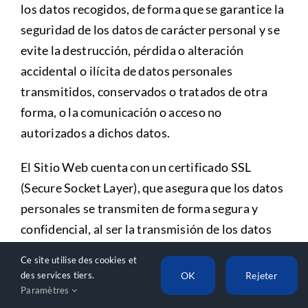
los datos recogidos, de forma que se garantice la
seguridad de los datos de carácter personal y se
evite la destrucción, pérdida o alteración
accidental o ilícita de datos personales
transmitidos, conservados o tratados de otra
forma, o la comunicación o acceso no
autorizados a dichos datos.
El Sitio Web cuenta con un certificado SSL
(Secure Socket Layer), que asegura que los datos
personales se transmiten de forma segura y
confidencial, al ser la transmisión de los datos
entre el servidor y el Usuario, y en
Ce site utilise des cookies et
retroalimentación, totalmente cifrada o
OK
Rejeter
des services tiers.
encriptada.
Paramètres