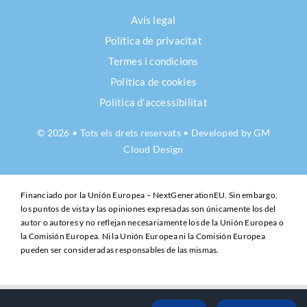
Avís legal
Política de privacitat
Termes i condicions
Política de cookies
Política d’accessibilitat
© 2026 • Tots els drets reservats • Developed by
GM
Cloud Design
Financiado por la Unión Europea – NextGenerationEU. Sin embargo,
los puntos de vista y las opiniones expresadas son únicamente los del
autor o autores y no reflejan necesariamente los de la Unión Europea o
la Comisión Europea. Ni la Unión Europea ni la Comisión Europea
pueden ser consideradas responsables de las mismas.