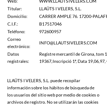
Web:
WWW.LLAUTSIVELERS.COM
Preguntas frecuentes
Titular:
LLAÜTS I VELERS, S.L.
Domicilio:
CARRER AMPLE 76. 17200-PALA
C.I.F.:
B17517046
Teléfono:
972600957
Correo
INFO@LLAUTSIVELERS.COM
electrónico:
Datos
Registre mercantil de Girona, tom 1
registrales:
19367,Inscripció 1ª, Data 19,06,97
LLAÜTS I VELERS, S.L. puede recopilar
información sobre los hábitos de búsqueda de
los usuarios del sitio web por medio de cookies o
archivos de registro. No se utilizarán las cookies