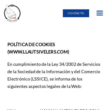
Saltar
al
CONTACTO
Toggle
contenido
Navig
Inicio
POLÍTICA DE COOKIES
Alquiler de embarcaciones
(WWW.LLAUTSIVELERS.COM)
Burricleta
En cumplimiento de la Ley 34/2002 de Servicios
de la Sociedad de la Información y del Comercio
Electrónico (LSSICE), se informa de los
Entorno natural en Palamós
siguientes aspectos legales de la Web:
Escuela Náutica