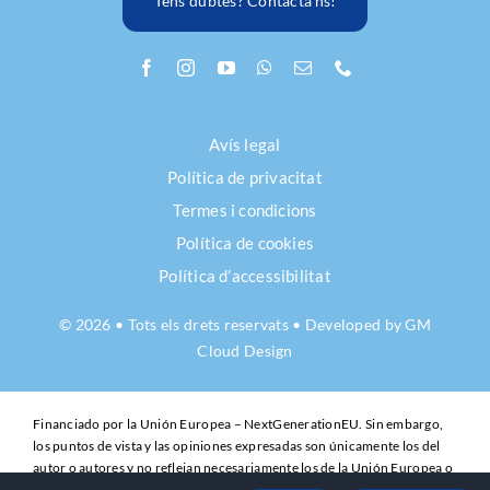
Tens dubtes? Contacta’ns!
Avís legal
Política de privacitat
Termes i condicions
Política de cookies
Política d’accessibilitat
© 2026 • Tots els drets reservats • Developed by
GM
Cloud Design
Financiado por la Unión Europea – NextGenerationEU. Sin embargo,
los puntos de vista y las opiniones expresadas son únicamente los del
autor o autores y no reflejan necesariamente los de la Unión Europea o
la Comisión Europea. Ni la Unión Europea ni la Comisión Europea