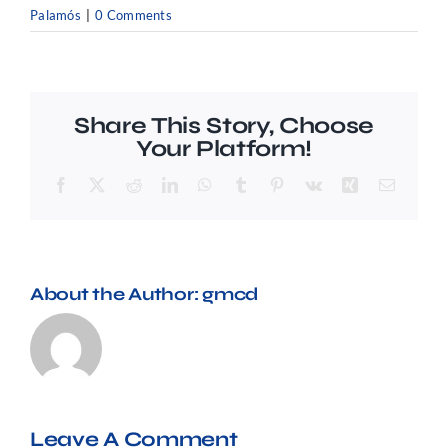
Preguntes freqüents (FAQ)
Palamós
|
0 Comments
Share This Story, Choose
Your Platform!
Facebook
X
Reddit
LinkedIn
WhatsApp
Tumblr
Pinterest
Vk
Xing
Email
About the Author:
gmcd
Leave A Comment