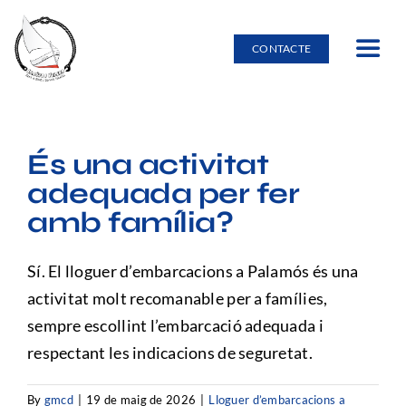
Skip
to
CONTACTE
Toggle
content
Navig
Inici
És una activitat
Lloguer d’embarcacions
adequada per fer
amb família?
Burricleta
Sí. El lloguer d’embarcacions a Palamós és una
Entorn natural
activitat molt recomanable per a famílies,
sempre escollint l’embarcació adequada i
respectant les indicacions de seguretat.
Escola nàutica
By
gmcd
|
19 de maig de 2026
|
Lloguer d’embarcacions a