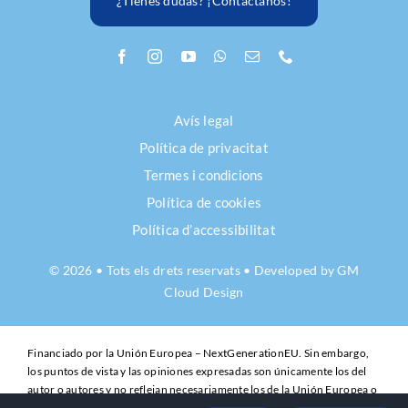
¿Tienes dudas? ¡Contáctanos!
Avís legal
Política de privacitat
Termes i condicions
Política de cookies
Política d’accessibilitat
© 2026 • Tots els drets reservats • Developed by
GM
Cloud Design
Financiado por la Unión Europea – NextGenerationEU. Sin embargo,
los puntos de vista y las opiniones expresadas son únicamente los del
autor o autores y no reflejan necesariamente los de la Unión Europea o
la Comisión Europea. Ni la Unión Europea ni la Comisión Europea