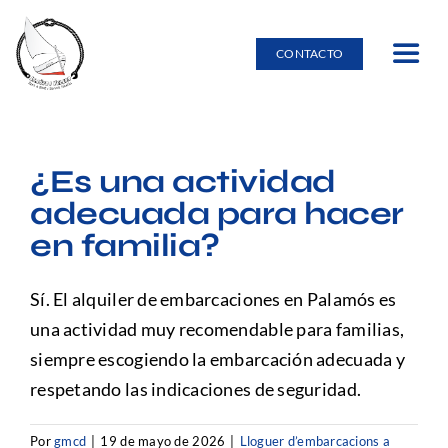
Saltar
al
CONTACTO
Toggle
contenido
Navig
Inicio
¿Es una actividad
Alquiler de embarcaciones
adecuada para hacer
en familia?
Burricleta
Sí. El alquiler de embarcaciones en Palamós es
Entorno natural en Palamós
una actividad muy recomendable para familias,
siempre escogiendo la embarcación adecuada y
respetando las indicaciones de seguridad.
Escuela Náutica
Por
gmcd
|
19 de mayo de 2026
|
Lloguer d’embarcacions a