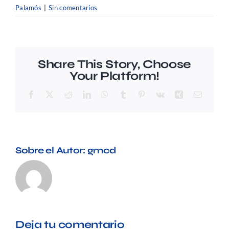
Preguntas frecuentes
Palamós
|
Sin comentarios
Share This Story, Choose
Your Platform!
Facebook
X
Reddit
LinkedIn
WhatsApp
Tumblr
Pinterest
Vk
Xing
Correo
electrón
Sobre el Autor:
gmcd
Deja tu comentario