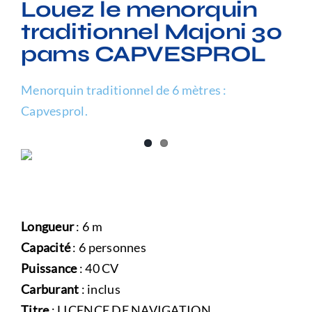
Louez le menorquin
Questions Fréquemment Posées
traditionnel Majoni 30
pams CAPVESPROL
Menorquin traditionnel de 6 mètres :
Capvesprol.
Longueur
: 6 m
Capacité
: 6 personnes
Puissance
: 40 CV
Carburant
: inclus
Titre
: LICENCE DE NAVIGATION