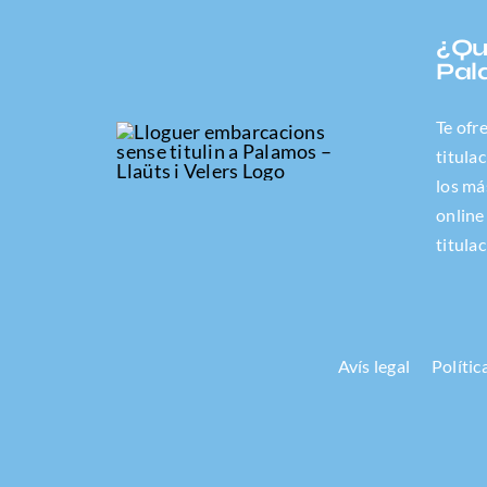
¿Qu
Pal
Te ofr
titula
los má
online
titula
Avís legal
Polític