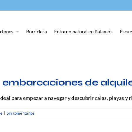
aciones
Burricleta
Entorno natural en Palamós
Escue
 embarcaciones de alquil
eal para empezar a navegar y descubrir calas, playas y r
ós
|
Sin comentarios