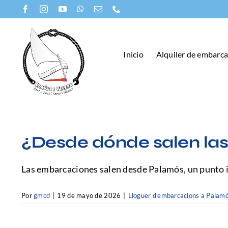
Saltar
al
contenido
Inicio
Alquiler de embarc
¿Desde dónde salen las
Las embarcaciones salen desde Palamós, un punto id
Por
gmcd
|
19 de mayo de 2026
|
Lloguer d’embarcacions a Palam