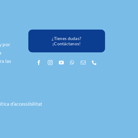
¿Tienes dudas?
¡Contáctanos!
y por
a
ra las
ítica d’accessibilitat